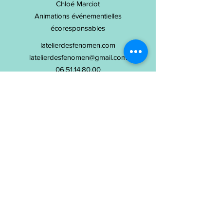
Chloé Marciot
Animations événementielles
écoresponsables
latelierdesfenomen.com
latelierdesfenomen@gmail.com
06.51.14.80.00