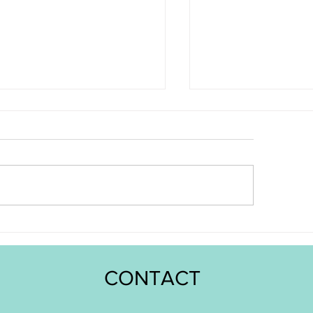
mation créative
Atelier nichos mexi
responsable à Oullins-
saint Didier au Mon
rre-Bénite
CONTACT