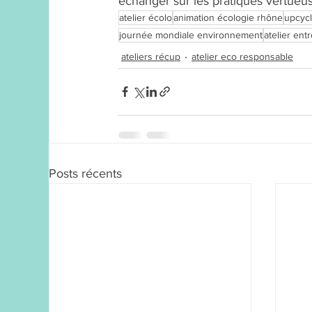
échanger sur les pratiques vertueuse
atelier écolo
animation écologie rhône
upcycl
journée mondiale environnement
atelier en
ateliers récup
atelier eco responsable
Posts récents