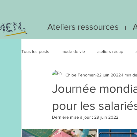
Ateliers ressources
A
Tous les posts
mode de vie
ateliers récup
Chloe Fenomen
22 juin 2022
1 min de
Catégorie 2
atelier eco responsable
#IDE
Journée mondia
pour les salarié
Dernière mise à jour :
29 juin 2022