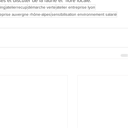
s et discuter de la faune et  flore locale.
ing
atelierrecup
démarche verte
atelier entreprise lyon
treprise auvergne rhône-alpes
sensibilisation environnement salarié