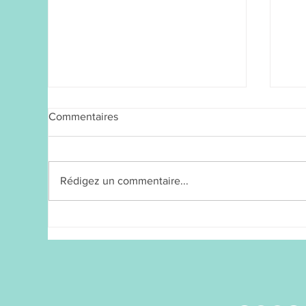
Commentaires
Rédigez un commentaire...
Joue avec les couleurs
Ani
comme seule consigne,
éco
médiation artistique pour
Pie
enfants