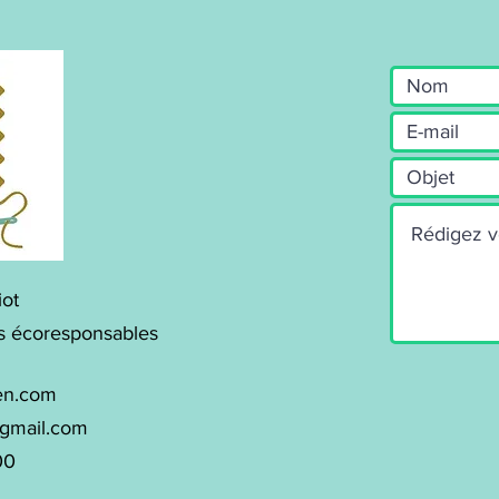
iot
s écoresponsables
en.com
@gmail.com
00