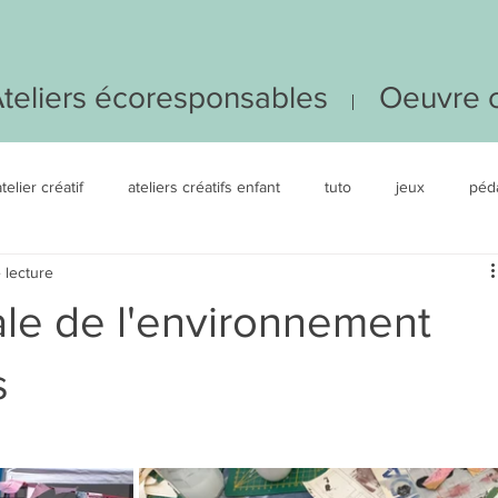
teliers écoresponsables
Oeuvre c
atelier créatif
ateliers créatifs enfant
tuto
jeux
péd
 lecture
EDUJOUR
art-thérapie
le de l'environnement
s