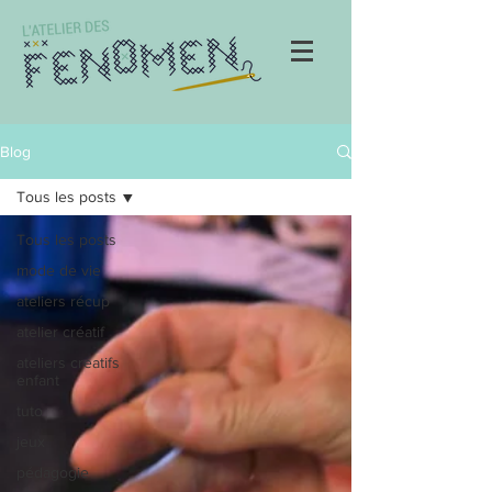
Blog
Tous les posts
Tous les posts
mode de vie
ateliers récup
atelier créatif
ateliers créatifs
enfant
tuto
jeux
pédagogie