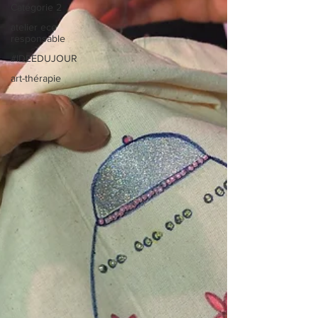
Catégorie 2
atelier eco
responsable
#IDEEDUJOUR
art-thérapie