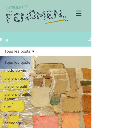
Blog
Tous les posts
Tous les posts
mode de vie
ateliers récup
atelier créatif
ateliers créatifs
enfant
tuto
jeux
pédagogie