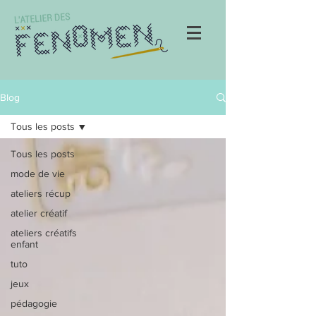
Blog
Tous les posts
Tous les posts
mode de vie
ateliers récup
atelier créatif
ateliers créatifs
enfant
tuto
jeux
pédagogie