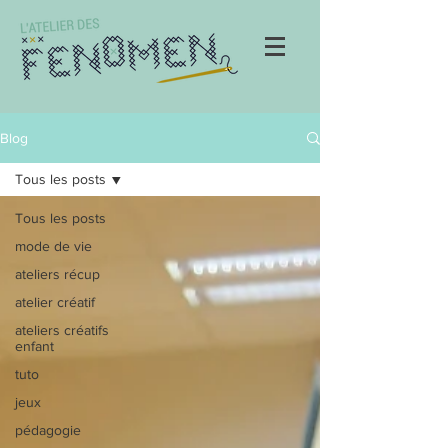
Blog
Tous les posts
Tous les posts
mode de vie
ateliers récup
atelier créatif
ateliers créatifs
enfant
tuto
jeux
pédagogie