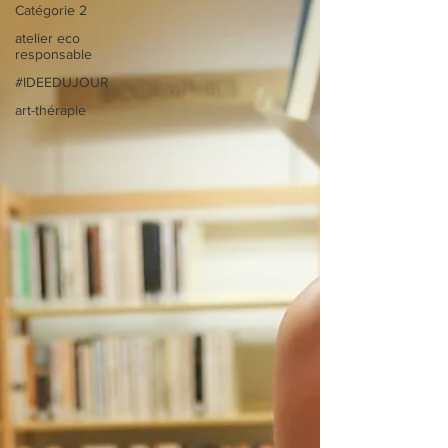
Catégorie 2
atelier eco
responsable
#IDEEDUJOUR
art-thérapie