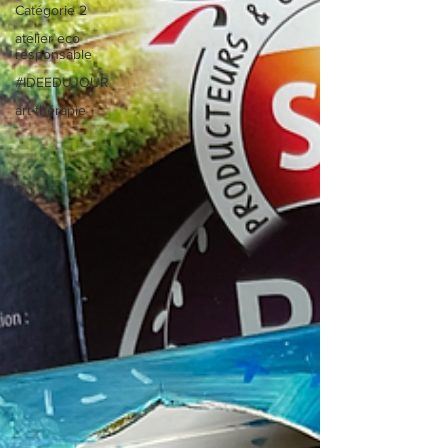
Catégorie 2
atelier eco
responsable
#IDEEDUJOUR
art-thérapie