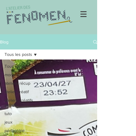
Blog
Tous les posts
Tous les posts
mode de vie
ateliers récup
atelier créatif
ateliers créatifs
enfant
tuto
jeux
pédagogie