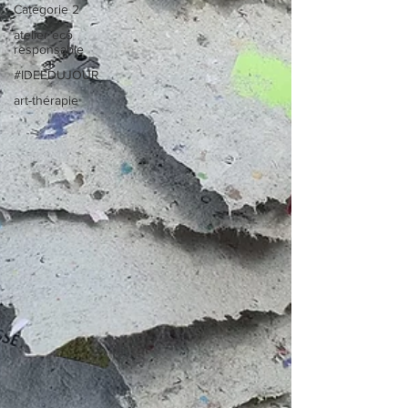
Catégorie 2
atelier eco
responsable
#IDEEDUJOUR
art-thérapie