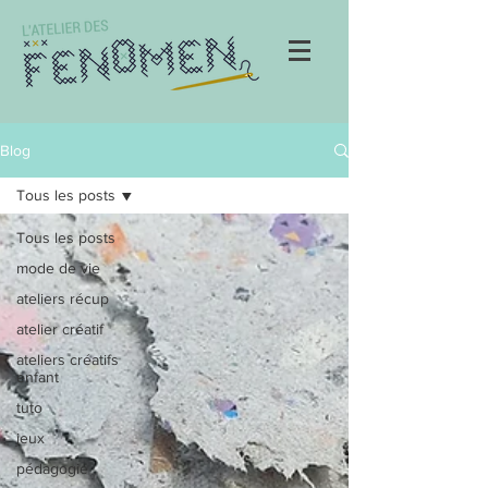
Blog
Tous les posts
Tous les posts
mode de vie
ateliers récup
atelier créatif
ateliers créatifs
enfant
tuto
jeux
pédagogie