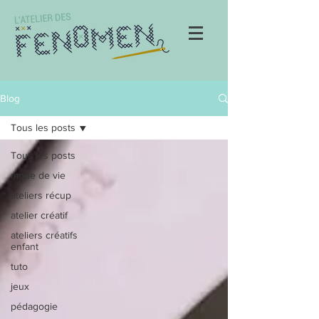
Blog
Tous les posts
Tous les posts
mode de vie
ateliers récup
atelier créatif
ateliers créatifs
enfant
tuto
jeux
pédagogie