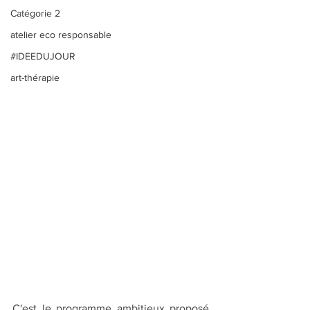
Catégorie 2
atelier eco responsable
#IDEEDUJOUR
art-thérapie
C'est le programme ambitieux proposé 