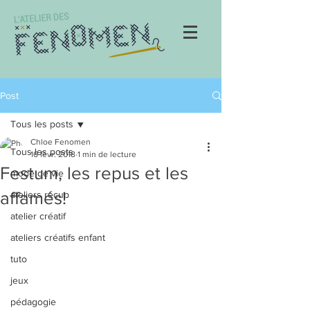
Post
Tous les posts
Chloe Fenomen
Tous les posts
16 févr. 2018
1 min de lecture
Festum, les repus et les
mode de vie
affamés!
ateliers récup
atelier créatif
ateliers créatifs enfant
tuto
jeux
pédagogie