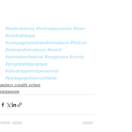
#festivalderue
#festivaljeunesse
#bron
#médiathèque
#compagnielestransformateurs
#festum
#lestransformateurs
#event
#animationfestival
#imaginaire
#conte
#projetpédagogique
#développemntpersonnel
#pédagogiebienveillante
ateliers créatifs enfant
pédagogie