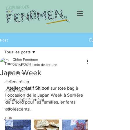
Post
Tous les posts
Chloe Fenomen
Tous les posts
26 avr. 2019
1 min de lecture
Japan Week
mode de vie
ateliers récup
 Atelier créatif Shibori 
sur tote bag à 
atelier créatif
l'occasion de la Japan Week à Serrière 
ateliers créatifs enfant
de Briord pour les familles, enfants, 
tuto
adolescents. 
jeux
pédagogie