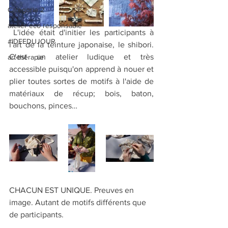
Catégorie 2
atelier eco responsable
 L'idée était d'initier les participants à 
#IDEEDUJOUR
l'art de la teinture japonaise, le shibori. 
C'est un atelier ludique et très 
art-thérapie
accessible puisqu'on apprend à nouer et 
plier toutes sortes de motifs à l'aide de 
matériaux de récup; bois, baton, 
bouchons, pinces…
CHACUN EST UNIQUE. Preuves en 
image. Autant de motifs différents que 
de participants. 