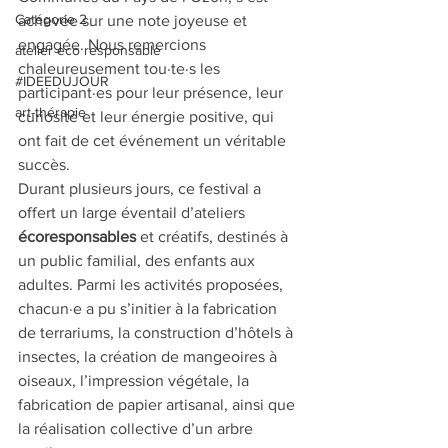
Catégorie 2
achevée sur une note joyeuse et 
engagée. Nous remercions 
atelier eco responsable
chaleureusement tou·te·s les 
#IDEEDUJOUR
participant·es pour leur présence, leur 
art-thérapie
curiosité et leur énergie positive, qui 
ont fait de cet événement un véritable 
succès.
Durant plusieurs jours, ce festival a 
offert un large éventail d’ateliers 
écoresponsables
 et créatifs, destinés à 
un public familial, des enfants aux 
adultes. Parmi les activités proposées, 
chacun·e a pu s’initier à la fabrication 
de terrariums, la construction d’hôtels à 
insectes, la création de mangeoires à 
oiseaux, l’impression végétale, la 
fabrication de papier artisanal, ainsi que 
la réalisation collective d’un arbre 