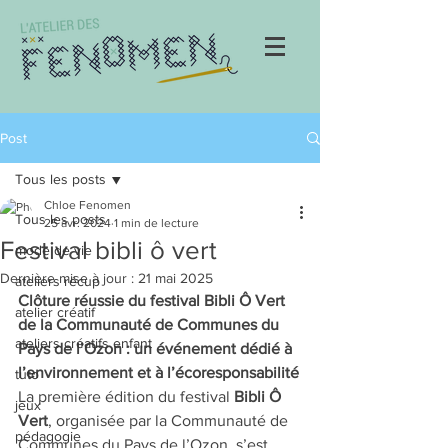
Post
Tous les posts
Chloe Fenomen
Tous les posts
25 avr. 2024
1 min de lecture
Festival bibli ô vert
mode de vie
Dernière mise à jour :
21 mai 2025
ateliers récup
Clôture réussie du festival Bibli Ô Vert 
atelier créatif
de la Communauté de Communes du 
ateliers créatifs enfant
Pays de l’Ozon : un événement dédié à 
l’environnement et à l’écoresponsabilité
tuto
La première édition du festival 
Bibli Ô 
jeux
Vert
, organisée par la Communauté de 
pédagogie
Communes du Pays de l’Ozon, s’est 