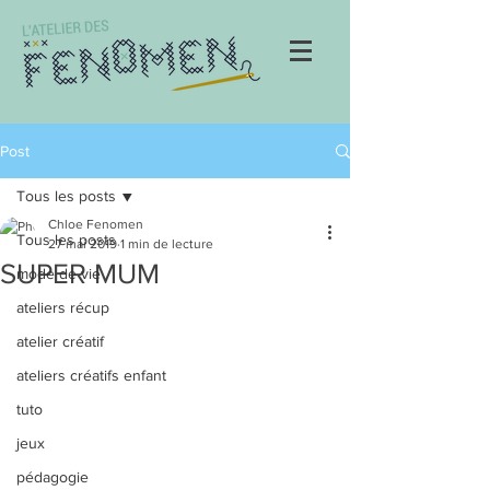
Post
Tous les posts
Chloe Fenomen
Tous les posts
27 mai 2019
1 min de lecture
SUPER MUM
mode de vie
ateliers récup
atelier créatif
ateliers créatifs enfant
tuto
jeux
pédagogie