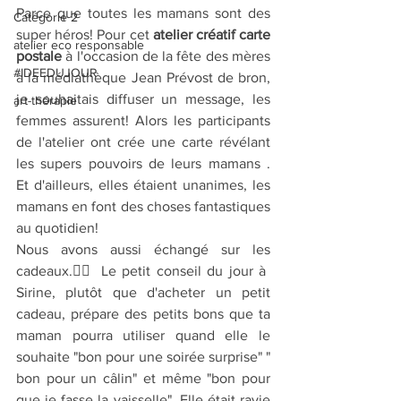
Parce que toutes les mamans sont des 
Catégorie 2
super héros! Pour cet
 atelier créatif carte 
atelier eco responsable
postale 
à l'occasion de la fête des mères 
#IDEEDUJOUR
à la médiathèque Jean Prévost de bron, 
je souhaitais diffuser un message, les 
art-thérapie
femmes assurent! Alors les participants 
de l'atelier ont crée une carte révélant 
les supers pouvoirs de leurs mamans .  
Et d'ailleurs, elles étaient unanimes, les 
mamans en font des choses fantastiques 
au quotidien! 
Nous avons aussi échangé sur les 
cadeaux.🤸‍♀️ Le petit conseil du jour à 
Sirine, plutôt que d'acheter un petit 
cadeau, prépare des petits bons que ta 
maman pourra utiliser quand elle le 
souhaite "bon pour une soirée surprise" " 
bon pour un câlin" et même "bon pour 
que je fasse la vaisselle". Elle était ravie 