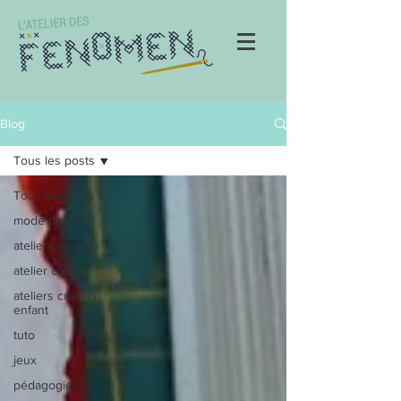
Blog
Tous les posts
Tous les posts
mode de vie
ateliers récup
atelier créatif
ateliers créatifs
enfant
tuto
jeux
pédagogie