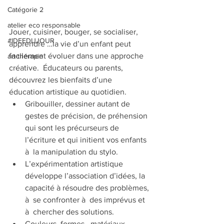
Catégorie 2
atelier eco responsable
Jouer, cuisiner, bouger, se socialiser, 
#IDEEDUJOUR
apprendre …la vie d’un enfant peut 
facilement évoluer dans une approche 
art-thérapie
créative.  Éducateurs ou parents, 
découvrez les bienfaits d’une  
éducation artistique au quotidien. 
Gribouiller, dessiner autant de 
gestes de précision, de préhension 
qui sont les précurseurs de 
l’écriture et qui initient vos enfants 
à  la manipulation du stylo.  
L’expérimentation artistique 
développe l’association d’idées, la 
capacité à résoudre des problèmes, 
à  se confronter à  des imprévus et 
à  chercher des solutions.    
Couleurs, formes,  matériaux 