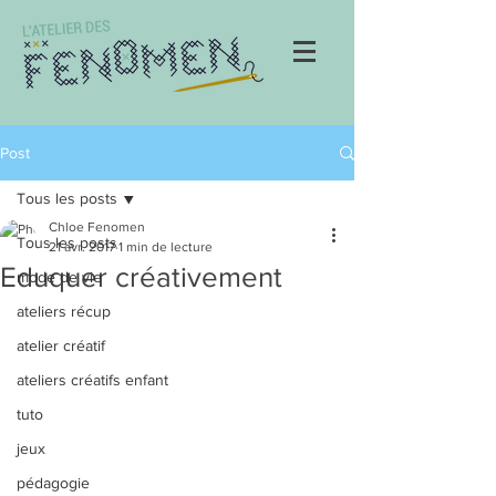
Post
Tous les posts
Chloe Fenomen
Tous les posts
21 avr. 2017
1 min de lecture
Eduquer créativement
mode de vie
ateliers récup
atelier créatif
ateliers créatifs enfant
tuto
jeux
pédagogie