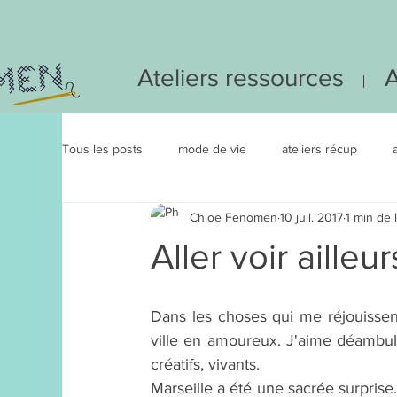
Ateliers ressources
A
Tous les posts
mode de vie
ateliers récup
Chloe Fenomen
10 juil. 2017
1 min de 
Catégorie 2
atelier eco responsable
#IDE
Aller voir ailleur
Dans les choses qui me réjouissent
ville en amoureux. J'aime déambuler 
créatifs, vivants. 
Marseille a été une sacrée surprise