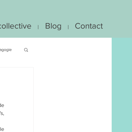
ollective
Blog
Contact
agogie
e 
, 
e 