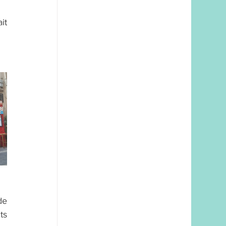
t 
e 
s 