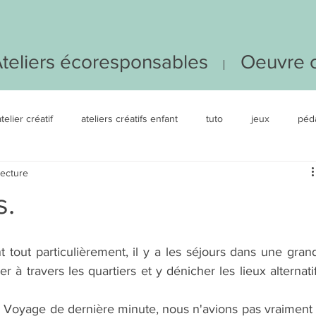
teliers écoresponsables
Oeuvre c
atelier créatif
ateliers créatifs enfant
tuto
jeux
péd
lecture
EDUJOUR
art-thérapie
s.
 tout particulièrement, il y a les séjours dans une grand
à travers les quartiers et y dénicher les lieux alternatifs
. Voyage de dernière minute, nous n'avions pas vraiment l