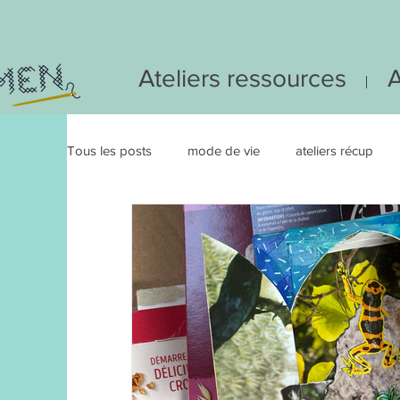
Ateliers ressources
A
Tous les posts
mode de vie
ateliers récup
atelier eco responsable
#IDEEDUJOUR