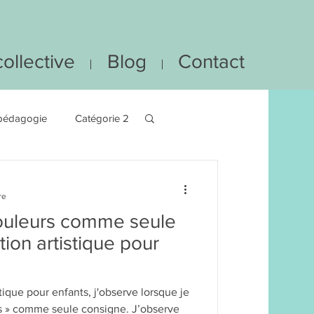
ollective
Blog
Contact
pédagogie
Catégorie 2
re
ouleurs comme seule
ion artistique pour
tique pour enfants, j'observe lorsque je