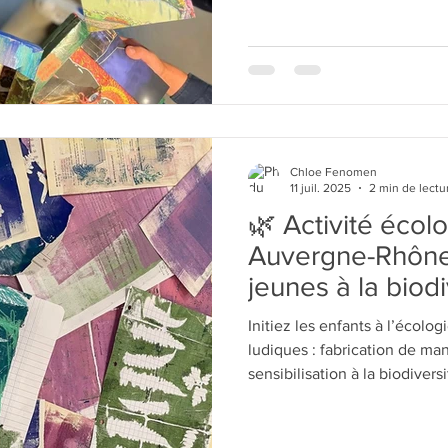
les parents sont arrivés… imp
Chloe Fenomen
11 juil. 2025
2 min de lectu
🌿 Activité écol
Auvergne-Rhône-A
jeunes à la biodi
Initiez les enfants à l’écolo
ludiques : fabrication de man
sensibilisation à la biodivers
centres de loisirs !