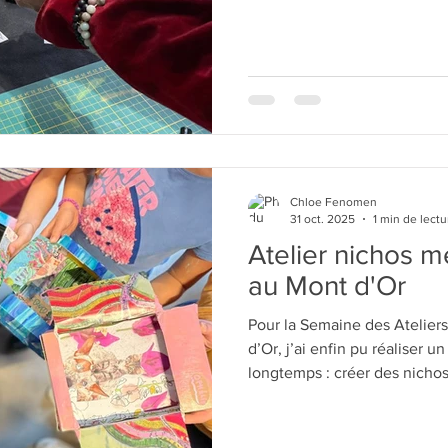
Chloe Fenomen
31 oct. 2025
1 min de lectu
Atelier nichos m
au Mont d'Or
Pour la Semaine des Ateliers
d’Or, j’ai enfin pu réaliser u
longtemps : créer des nichos
alimentaires recyclés, mêlant
nature Les enfants ont adoré ! Nous étions tellement absorbés par
la création que nous n’avon