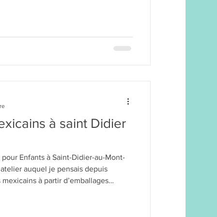
re
exicains à saint Didier
 pour Enfants à Saint-Didier-au-Mont-
n atelier auquel je pensais depuis
 mexicains à partir d’emballages
 peinture et collage, sur le thème de la
s même pas vu l’heure passer, et quand