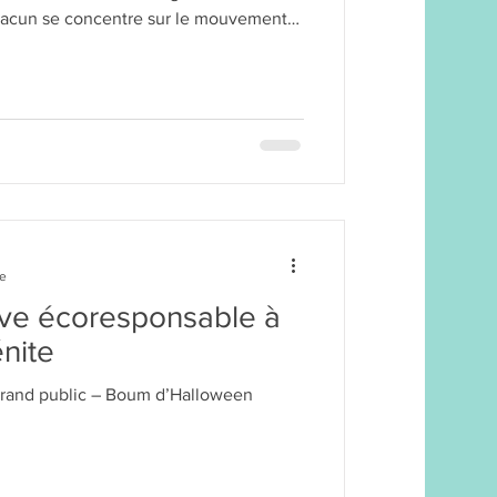
du pinceau, le mélange des couleurs, le jeu de la matière.
re
ive écoresponsable à
énite
rand public – Boum d’Halloween