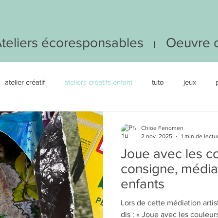
teliers écoresponsables
Oeuvre c
atelier créatif
ateliers créatifs enfant
tuto
jeux
art-thérapie
Chloe Fenomen
2 nov. 2025
1 min de lectu
Joue avec les c
consigne, médiat
enfants
Lors de cette médiation artis
dis : « Joue avec les couleurs » comme seule consigne. J’observe